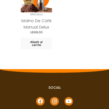
Metodos
Molino De Café
Manual Delux
L
899.00
Añadir al
carrito
SOCIAL
F
I
Y
a
n
o