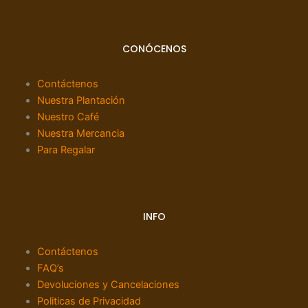
c
s
u
e
t
t
b
a
u
o
g
b
CONÓCENOS
o
r
e
k
a
Contáctenos
m
Nuestra Plantación
Nuestro Café
Nuestra Mercancia
Para Regalar
INFO
Contáctenos
FAQ’s
Devoluciones y Cancelaciones
Politicas de Privacidad