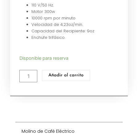
110 V/50 Hz.
Motor 300w
10000 rpm por minuto
Velocidad de 4.23oz/min.
Capacidad del Recipiente: 9oz
Enchufe trifásico.
Molino
Disponible para reserva
de
Café
Añadir al carrito
Eléctrico
cantidad
Molino de Café Eléctrico