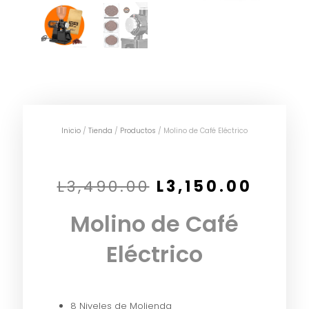
Inicio
/
Tienda
/
Productos
/ Molino de Café Eléctrico
Original
Curre
L
3,490.00
L
3,150.00
price
price
Molino de Café
was:
is:
L3,490.00.
L3,150
Eléctrico
8 Niveles de Molienda