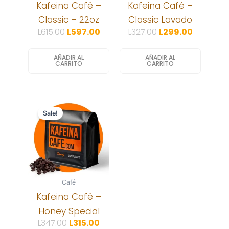
Kafeina Café –
Kafeina Café –
Classic – 22oz
Classic Lavado
L
615.00
L
597.00
L
327.00
L
299.00
AÑADIR AL
AÑADIR AL
CARRITO
CARRITO
Original
Current
price
price
Sale!
was:
is:
L347.00.
L315.00.
Café
Kafeina Café –
Honey Special
L
347.00
L
315.00