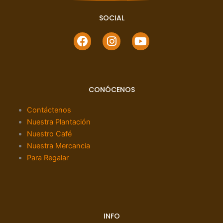
SOCIAL
F
I
Y
a
n
o
c
s
u
e
t
t
b
a
u
CONÓCENOS
o
g
b
o
r
e
Contáctenos
k
a
Nuestra Plantación
m
Nuestro Café
Nuestra Mercancia
Para Regalar
INFO